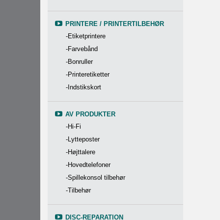
PRINTERE / PRINTERTILBEHØR
-Etiketprintere
-Farvebånd
-Bonruller
-Printeretiketter
-Indstikskort
AV PRODUKTER
-Hi-Fi
-Lytteposter
-Højttalere
-Hovedtelefoner
-Spillekonsol tilbehør
-Tilbehør
DISC-REPARATION