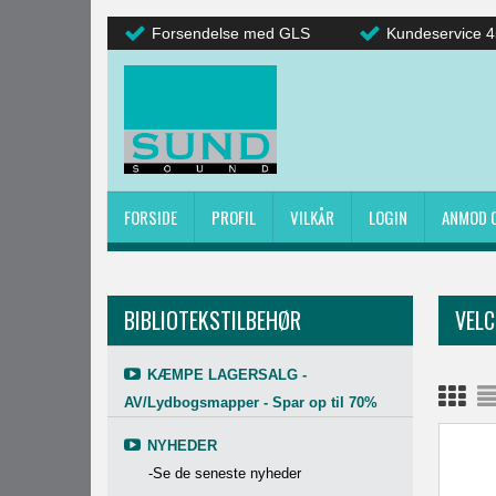
Forsendelse med GLS
Kundeservice 4
FORSIDE
PROFIL
VILKÅR
LOGIN
ANMOD 
BIBLIOTEKSTILBEHØR
VEL
KÆMPE LAGERSALG -
AV/Lydbogsmapper - Spar op til 70%
NYHEDER
-Se de seneste nyheder