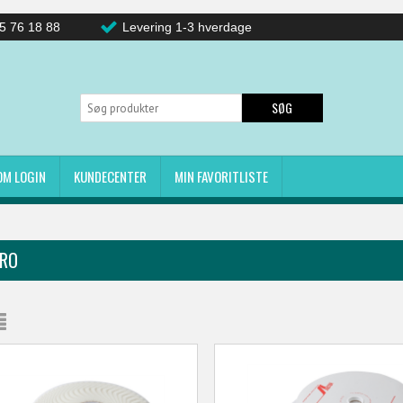
5 76 18 88
Levering 1-3 hverdage
SØG
OM LOGIN
KUNDECENTER
MIN FAVORITLISTE
CRO