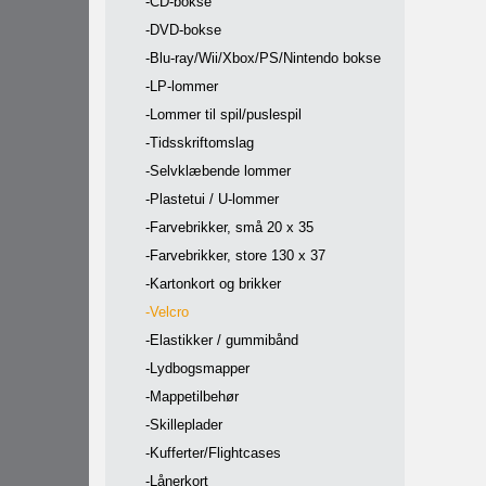
-CD-bokse
-DVD-bokse
-Blu-ray/Wii/Xbox/PS/Nintendo bokse
-LP-lommer
-Lommer til spil/puslespil
-Tidsskriftomslag
-Selvklæbende lommer
-Plastetui / U-lommer
-Farvebrikker, små 20 x 35
-Farvebrikker, store 130 x 37
-Kartonkort og brikker
-Velcro
-Elastikker / gummibånd
-Lydbogsmapper
-Mappetilbehør
-Skilleplader
-Kufferter/Flightcases
-Lånerkort