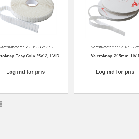
Varenummer:
:
SSL V3512EASY
Varenummer:
:
SSL V15HVI
croknap Easy Coin 35x12, HVID
Velcroknap Ø15mm, HVI
Log ind for pris
Log ind for pris