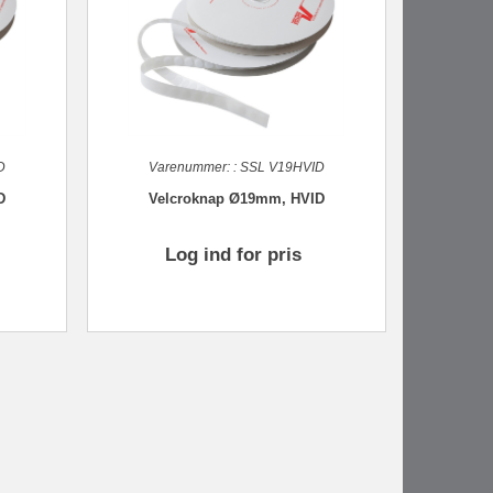
D
Varenummer:
:
SSL V19HVID
D
Velcroknap Ø19mm, HVID
Log ind for pris