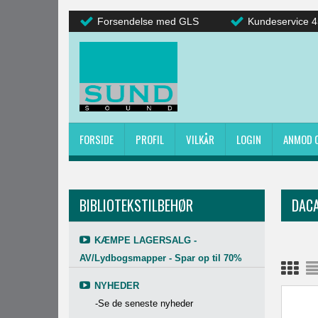
Forsendelse med GLS
Kundeservice 4
FORSIDE
PROFIL
VILKÅR
LOGIN
ANMOD 
BIBLIOTEKSTILBEHØR
DACA
KÆMPE LAGERSALG -
AV/Lydbogsmapper - Spar op til 70%
NYHEDER
-Se de seneste nyheder