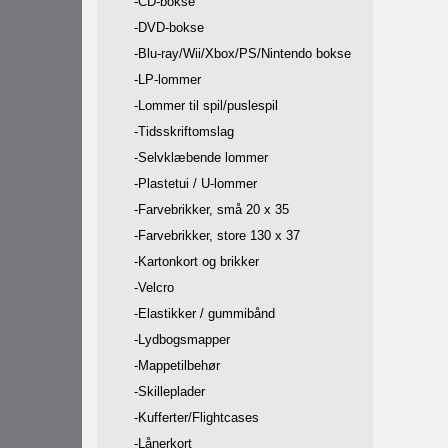
-CD-bokse
-DVD-bokse
-Blu-ray/Wii/Xbox/PS/Nintendo bokse
-LP-lommer
-Lommer til spil/puslespil
-Tidsskriftomslag
-Selvklæbende lommer
-Plastetui / U-lommer
-Farvebrikker, små 20 x 35
-Farvebrikker, store 130 x 37
-Kartonkort og brikker
-Velcro
-Elastikker / gummibånd
-Lydbogsmapper
-Mappetilbehør
-Skilleplader
-Kufferter/Flightcases
-Lånerkort