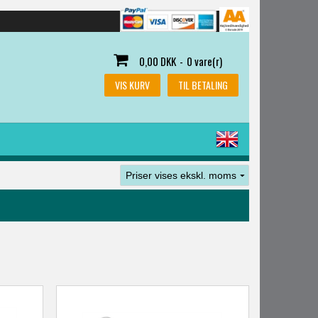
0,00 DKK
-
0 vare(r)
VIS KURV
TIL BETALING