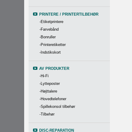
PRINTERE / PRINTERTILBEHØR
-Etiketprintere
-Farvebånd
-Bonruller
-Printeretiketter
-Indstikskort
AV PRODUKTER
-Hi-Fi
-Lytteposter
-Højttalere
-Hovedtelefoner
-Spillekonsol tilbehør
-Tilbehør
DISC-REPARATION