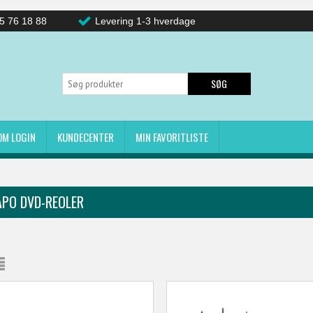
5 76 18 88
Levering 1-3 hverdage
SØG
OM LOGIN
KUNDECENTER
MIN FAVORITLISTE
PO DVD-REOLER