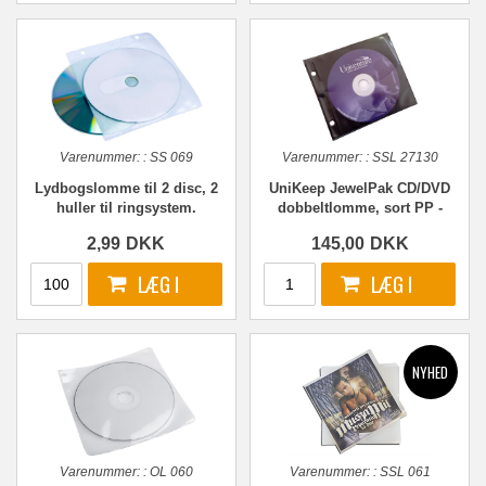
Varenummer:
:
SS 069
Varenummer:
:
SSL 27130
Lydbogslomme til 2 disc, 2
UniKeep JewelPak CD/DVD
huller til ringsystem.
dobbeltlomme, sort PP -
100 stk.
2,99
DKK
145,00
DKK
Varenummer:
:
OL 060
Varenummer:
:
SSL 061