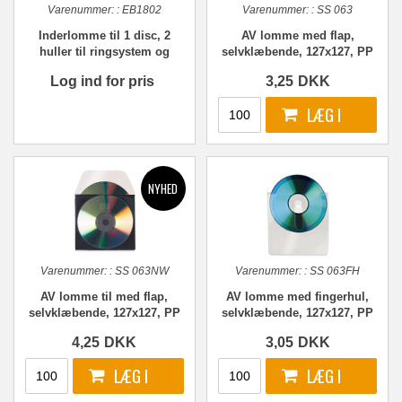
Varenummer:
:
EB1802
Varenummer:
:
SS 063
Inderlomme til 1 disc, 2
AV lomme med flap,
huller til ringsystem og
selvklæbende, 127x127, PP
stregkoderude, KLAR PP
Log ind for pris
3,25
DKK
Varenummer:
:
SS 063NW
Varenummer:
:
SS 063FH
AV lomme til med flap,
AV lomme med fingerhul,
selvklæbende, 127x127, PP
selvklæbende, 127x127, PP
- 2 discs
4,25
DKK
3,05
DKK