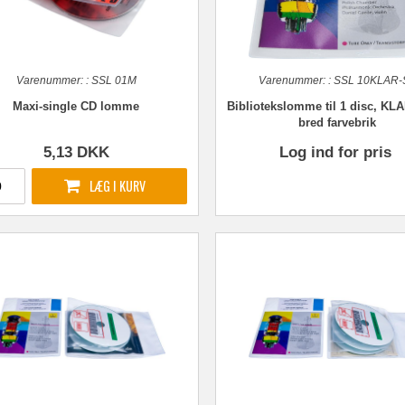
Varenummer:
:
SSL 01M
Varenummer:
:
SSL 10KLAR-
Maxi-single CD lomme
Bibliotekslomme til 1 disc, KLAR
bred farvebrik
5,13
DKK
Log ind for pris