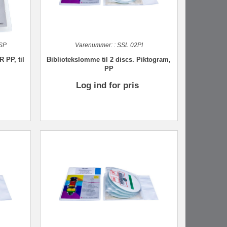
SP
Varenummer:
:
SSL 02PI
 PP, til
Bibliotekslomme til 2 discs. Piktogram,
PP
Log ind for pris