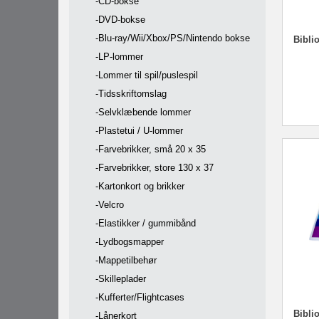
-CD-bokse
-DVD-bokse
-Blu-ray/Wii/Xbox/PS/Nintendo bokse
Biblio
-LP-lommer
-Lommer til spil/puslespil
-Tidsskriftomslag
-Selvklæbende lommer
-Plastetui / U-lommer
-Farvebrikker, små 20 x 35
-Farvebrikker, store 130 x 37
-Kartonkort og brikker
-Velcro
-Elastikker / gummibånd
-Lydbogsmapper
-Mappetilbehør
-Skilleplader
-Kufferter/Flightcases
Biblio
-Lånerkort