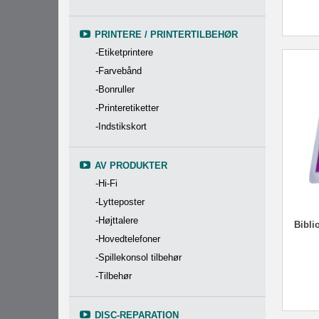
PRINTERE / PRINTERTILBEHØR
-Etiketprintere
-Farvebånd
-Bonruller
-Printeretiketter
-Indstikskort
AV PRODUKTER
-Hi-Fi
-Lytteposter
-Højttalere
Bibli
-Hovedtelefoner
-Spillekonsol tilbehør
-Tilbehør
DISC-REPARATION