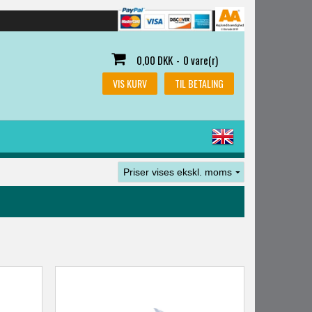
0,00 DKK
-
0 vare(r)
VIS KURV
TIL BETALING