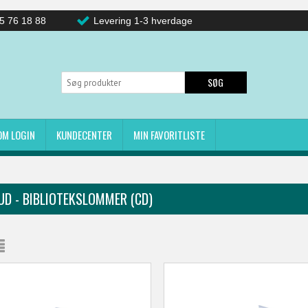
5 76 18 88
Levering 1-3 hverdage
SØG
OM LOGIN
KUNDECENTER
MIN FAVORITLISTE
UD - BIBLIOTEKSLOMMER (CD)