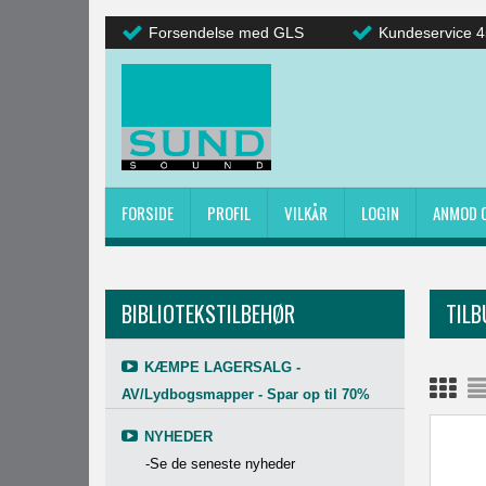
Forsendelse med GLS
Kundeservice 4
FORSIDE
PROFIL
VILKÅR
LOGIN
ANMOD 
BIBLIOTEKSTILBEHØR
TILB
KÆMPE LAGERSALG -
AV/Lydbogsmapper - Spar op til 70%
NYHEDER
-Se de seneste nyheder