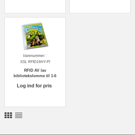
Varenummer:
:
SSL RFID16HY-PI
RFID AV lav
bibliotekslomme til 1-6
discs. Piktogram, PP
Log ind for pris