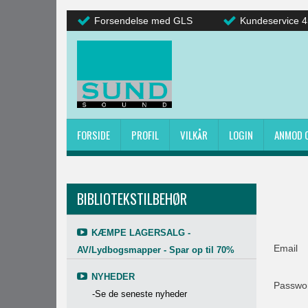
Forsendelse med GLS
Kundeservice 4
FORSIDE
PROFIL
VILKÅR
LOGIN
ANMOD 
BIBLIOTEKSTILBEHØR
KÆMPE LAGERSALG -
Email
AV/Lydbogsmapper - Spar op til 70%
NYHEDER
Passw
-Se de seneste nyheder