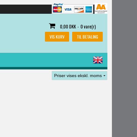
0,00 DKK
-
0 vare(r)
VIS KURV
TIL BETALING