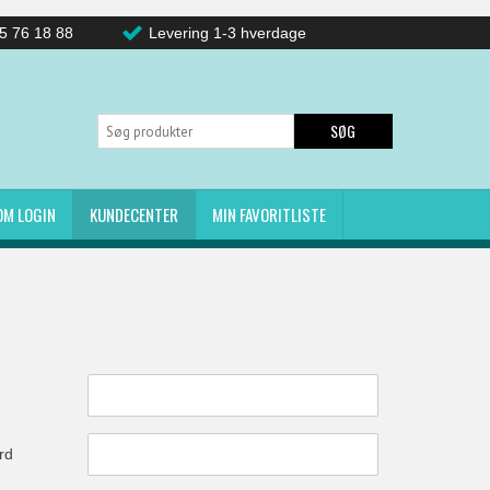
5 76 18 88
Levering 1-3 hverdage
SØG
OM LOGIN
KUNDECENTER
MIN FAVORITLISTE
ord