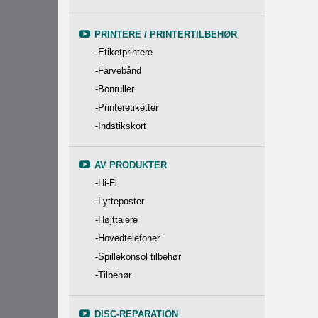
PRINTERE / PRINTERTILBEHØR
-Etiketprintere
-Farvebånd
-Bonruller
-Printeretiketter
-Indstikskort
AV PRODUKTER
-Hi-Fi
-Lytteposter
-Højttalere
-Hovedtelefoner
-Spillekonsol tilbehør
-Tilbehør
DISC-REPARATION