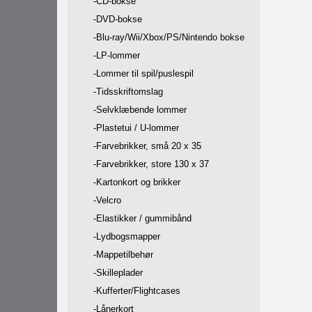
-CD-bokse
-DVD-bokse
-Blu-ray/Wii/Xbox/PS/Nintendo bokse
-LP-lommer
-Lommer til spil/puslespil
-Tidsskriftomslag
-Selvklæbende lommer
-Plastetui / U-lommer
-Farvebrikker, små 20 x 35
-Farvebrikker, store 130 x 37
-Kartonkort og brikker
-Velcro
-Elastikker / gummibånd
-Lydbogsmapper
-Mappetilbehør
-Skilleplader
-Kufferter/Flightcases
-Lånerkort