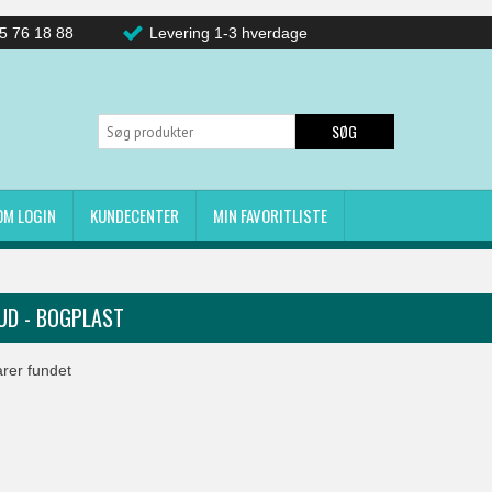
5 76 18 88
Levering 1-3 hverdage
SØG
OM LOGIN
KUNDECENTER
MIN FAVORITLISTE
UD - BOGPLAST
rer fundet