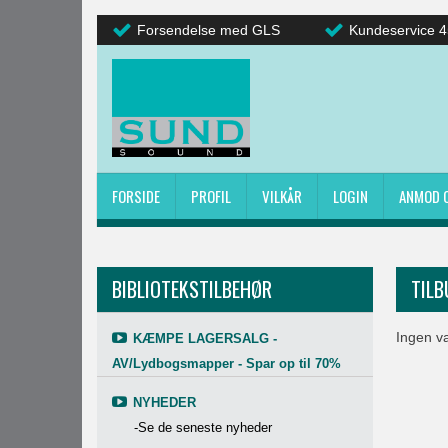
Forsendelse med GLS
Kundeservice 4
FORSIDE
PROFIL
VILKÅR
LOGIN
ANMOD 
BIBLIOTEKSTILBEHØR
TILB
Ingen va
KÆMPE LAGERSALG -
AV/Lydbogsmapper - Spar op til 70%
NYHEDER
-Se de seneste nyheder