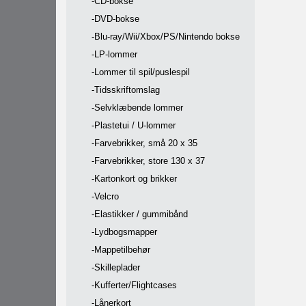
-CD-bokse
-DVD-bokse
-Blu-ray/Wii/Xbox/PS/Nintendo bokse
-LP-lommer
-Lommer til spil/puslespil
-Tidsskriftomslag
-Selvklæbende lommer
-Plastetui / U-lommer
-Farvebrikker, små 20 x 35
-Farvebrikker, store 130 x 37
-Kartonkort og brikker
-Velcro
-Elastikker / gummibånd
-Lydbogsmapper
-Mappetilbehør
-Skilleplader
-Kufferter/Flightcases
-Lånerkort