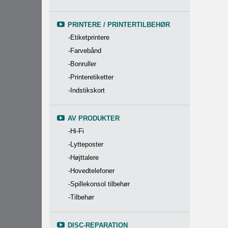
PRINTERE / PRINTERTILBEHØR
-Etiketprintere
-Farvebånd
-Bonruller
-Printeretiketter
-Indstikskort
AV PRODUKTER
-Hi-Fi
-Lytteposter
-Højttalere
-Hovedtelefoner
-Spillekonsol tilbehør
-Tilbehør
DISC-REPARATION