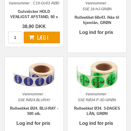
Varenummer:
:
C19-GU01-RØD
Varenummer:
:
SSE 18-HJ-GRØN
Gulvsticker HOLD
VENLIGST AFSTAND, 80 x
Rulleetiket 68x43. Ikke til
12 cm - Rød
hjemlån, GRØN
38,90
DKK
Log ind for pris
Varenummer:
:
Varenummer:
:
SSE RØ24-BLURAY
SSE RØ34-P-3D-GRØN
Rulleetiket Ø24. BLU-RAY -
Rulleetiket Ø34. 3-DAGES
500 stk.
LÅN, GRØN
Log ind for pris
Log ind for pris