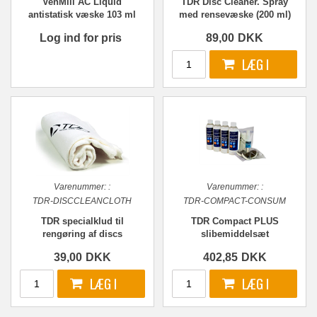
VenMill AC Liquid
TDR Disc Cleaner. Spray
antistatisk væske 103 ml
med rensevæske (200 ml)
Log ind for pris
89,00
DKK
Varenummer:
:
Varenummer:
:
TDR-DISCCLEANCLOTH
TDR-COMPACT-CONSUM
TDR specialklud til
TDR Compact PLUS
rengøring af discs
slibemiddelsæt
39,00
DKK
402,85
DKK