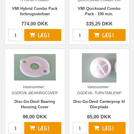
HYBRID COMBO
QUICKSAND COMBO 100
VMI Hybrid Combo Pack
VMI Quicksand Combo
forbrugsstofsæt
Pack - 100 min.
774,00
DKK
335,25
DKK
Varenummer:
:
Varenummer:
:
DGDEVIL-BEARINGCOVER
DGDEVIL-TURNTABLENIP
Disc-Go-Devil Bearing
Disc-Go-Devil Centerprop til
Housing Cover
Discplade
96,00
DKK
65,00
DKK