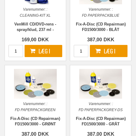
Varenummer:
:
Varenummer:
:
CLEANING-KIT XL
FD PAPERPACKBLUE
VenMill CD/DVD-rens -
Fix-A-Disc (CD Repairman)
spray/klud, 237 ml -
FD1500/3000 - BLÅT
UDSOLGT
slibepapir - Stage 3
169,00
DKK
387,00
DKK
Varenummer:
:
Varenummer:
:
FD PAPERPACKGREEN
FD PAPERPACKGREY-DS
Fix-A-Disc (CD Repairman)
Fix-A-Disc (CD Repairman)
FD1500/3000 - GRØNT
FD1500/3000 - GRÅT
slibepapir - Stage 1
slibepapir - DS Stage 2
387,00
DKK
387,00
DKK