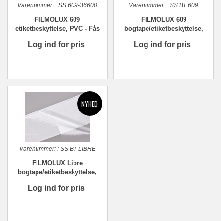
Varenummer:
:
SS 609-36600
Varenummer:
:
SS BT 609
FILMOLUX 609
FILMOLUX 609
etiketbeskyttelse, PVC - Fås
bogtape/etiketbeskyttelse,
i forskellige str.
PVC - Flere formater
Log ind for pris
Log ind for pris
Varenummer:
:
SS BT LIBRE
FILMOLUX Libre
bogtape/etiketbeskyttelse,
PP - Flere formater
Log ind for pris