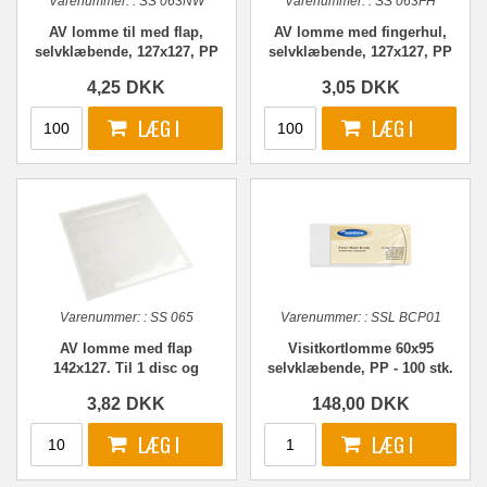
Varenummer:
:
SS 063NW
Varenummer:
:
SS 063FH
AV lomme til med flap,
AV lomme med fingerhul,
selvklæbende, 127x127, PP
selvklæbende, 127x127, PP
- 2 discs
4,25
DKK
3,05
DKK
Varenummer:
:
SS 065
Varenummer:
:
SSL BCP01
AV lomme med flap
Visitkortlomme 60x95
142x127. Til 1 disc og
selvklæbende, PP - 100 stk.
booklet, PP
3,82
DKK
148,00
DKK