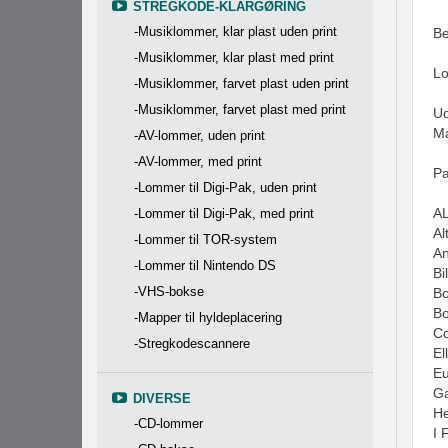
STREGKODE-KLARGØRING
-Musiklommer, klar plast uden print
Be
-Musiklommer, klar plast med print
Lo
-Musiklommer, farvet plast uden print
-Musiklommer, farvet plast med print
Ud
Ma
-AV-lommer, uden print
-AV-lommer, med print
Pa
-Lommer til Digi-Pak, uden print
AL
-Lommer til Digi-Pak, med print
Al
-Lommer til TOR-system
An
-Lommer til Nintendo DS
Bi
-VHS-bokse
Bo
Bo
-Mapper til hyldeplacering
Co
-Stregkodescannere
El
E
Ga
DIVERSE
He
-CD-lommer
I 