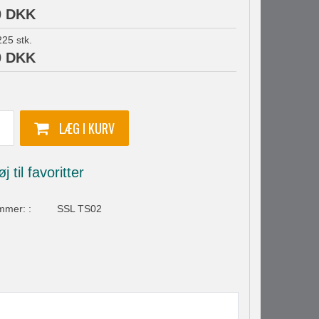
0 DKK
225
stk.
0 DKK
mmer:
:
SSL TS02