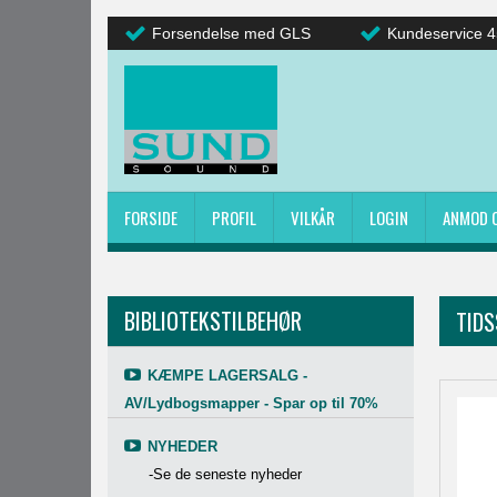
Forsendelse med GLS
Kundeservice 4
FORSIDE
PROFIL
VILKÅR
LOGIN
ANMOD 
BIBLIOTEKSTILBEHØR
TID
KÆMPE LAGERSALG -
AV/Lydbogsmapper - Spar op til 70%
NYHEDER
-Se de seneste nyheder