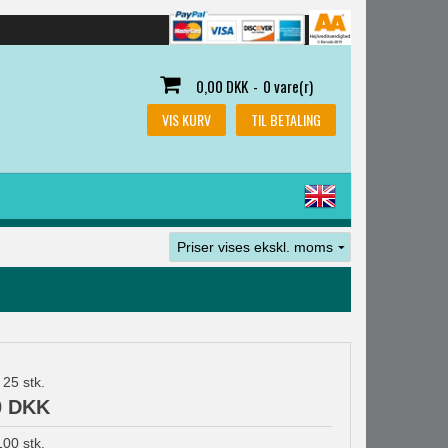
0,00 DKK
-
0 vare(r)
VIS KURV
TIL BETALING
25
stk.
0 DKK
100
stk.