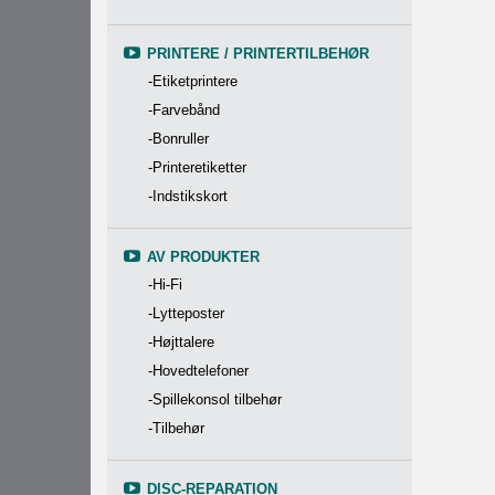
PRINTERE / PRINTERTILBEHØR
-Etiketprintere
-Farvebånd
-Bonruller
-Printeretiketter
-Indstikskort
AV PRODUKTER
-Hi-Fi
-Lytteposter
-Højttalere
-Hovedtelefoner
-Spillekonsol tilbehør
-Tilbehør
DISC-REPARATION