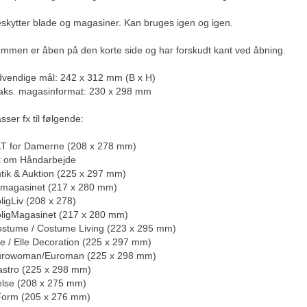
skytter blade og magasiner. Kan bruges igen og igen.
mmen er åben på den korte side og har forskudt kant ved åbning.
vendige mål: 242 x 312 mm (B x H)
ks. magasinformat: 230 x 298 mm
sser fx til følgende:
T for Damerne (208 x 278 mm)
t om Håndarbejde
tik & Auktion (225 x 297 mm)
lmagasinet (217 x 280 mm)
ligLiv (208 x 278)
ligMagasinet (217 x 280 mm)
stume / Costume Living (223 x 295 mm)
le / Elle Decoration (225 x 297 mm)
urowoman/Euroman (225 x 298 mm)
stro (225 x 298 mm)
lse (208 x 275 mm)
Form (205 x 276 mm)