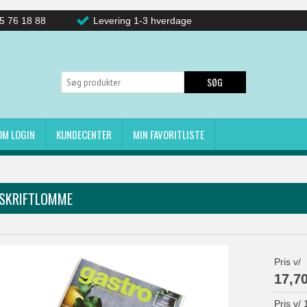
5 76 18 88
Levering 1-3 hverdage
SØG
OM LOGIN
KUNDECENTER
MIN FAVORITLISTE
SSKRIFTLOMME
Pris v/
17,7
Pris v/