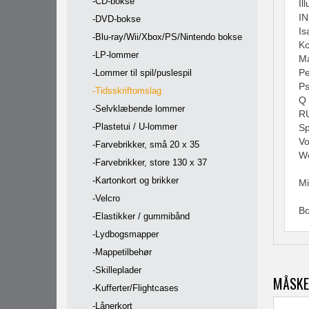
-CD-bokse
Il
IN
-DVD-bokse
Is
-Blu-ray/Wii/Xbox/PS/Nintendo bokse
Ko
-LP-lommer
Ma
Pe
-Lommer til spil/puslespil
Ps
-Tidsskriftomslag
Q 
-Selvklæbende lommer
R
-Plastetui / U-lommer
Sp
Vo
-Farvebrikker, små 20 x 35
W
-Farvebrikker, store 130 x 37
-Kartonkort og brikker
Mi
-Velcro
Bo
-Elastikker / gummibånd
-Lydbogsmapper
-Mappetilbehør
-Skilleplader
MÅSKE
-Kufferter/Flightcases
-Lånerkort